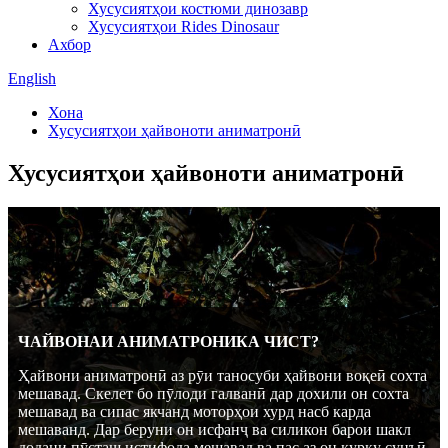
Хусусиятҳои костюми динозавр
Хусусиятҳои Rides Dinosaur
Ахбор
English
Хона
Хусусиятҳои ҳайвоноти аниматронӣ
Хусусиятҳои ҳайвоноти аниматронӣ
ЧАЙВОНАИ АНИМАТРОНИКА ЧИСТ?
Ҳайвони аниматронӣ аз рӯи таносуби ҳайвони воқеӣ сохта
мешавад. Скелет бо пӯлоди галванӣ дар дохили он сохта
мешавад ва сипас якчанд моторҳои хурд насб карда
мешаванд. Дар беруни он исфанҷ ва силикон барои шакл
додани пӯсташ истифода мешавад ва пас аз он курку сунъӣ