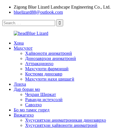
Zigong Blue Lizard Landscape Engineering Co., Ltd.
bluelizard88@outlook.com
Хона
Маҳсулот
Ҳайвоноти аниматронӣ
Динозаврҳои аниматронӣ
Аттракционҳо
Маҳсулоти фармоишӣ
Костюми динозавр
Маҳсулоти нахи шишагӣ
Лоиҳа
Дар бораи мо
Чеҳраи Ширкат
Раванди истеҳсолӣ
Саволҳо
Бо мо тамос гиред
Вижагиҳо
Хусусиятҳои аниматроникаи динозаврҳо
Хусусиятҳои ҳайвоноти аниматронӣ