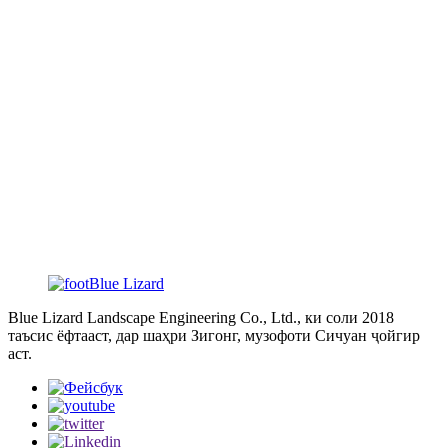
4. Сари боло ва поён ё
чап ба рост.
6. Барои тақлид кардани нафаскашии қафаси сина боло/
афтад.
8. Бадани пеши боло ва поён ё чап ба рост.
10. Спрейи дуд.
11. Болҳои болҳо.
12. Ҳаракатҳои бештарро метавон танзим кард.
(Ҳаракатҳоро мувофиқи намудҳои ҳайвонот, андоза ва
талаботи муштариён танзим кардан мумкин аст.)
Blue Lizard Landscape Engineering Co., Ltd., ки соли 2018
таъсис ёфтааст, дар шаҳри Зигонг, музофоти Сичуан ҷойгир
аст.