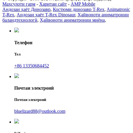
Маҳсулоти гарм
-
Харитаи сайт
-
AMP Mobile
Андозаи ҳаёт Динозавр
,
Костюми динозавр T-Rex
,
Animatronic
T-Rex
,
Андозаи ҳаёт T-Rex Dinosaur
,
Ҳайвоноти аниматронии
баландтехнологӣ
,
Ҳайвоноти аниматронии миёна
,
Телефон
Тел
+86 13350684452
Почтаи электронӣ
Почтаи электронӣ
bluelizard88@outlook.com