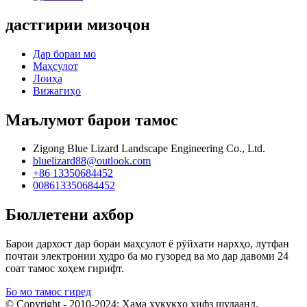
дастгирии мизоҷон
Дар бораи мо
Маҳсулот
Лоиҳа
Вижагиҳо
Маълумот барои тамос
Zigong Blue Lizard Landscape Engineering Co., Ltd.
bluelizard88@outlook.com
+86 13350684452
008613350684452
Бюллетени ахбор
Барои дархост дар бораи маҳсулот ё рӯйхати нархҳо, лутфан
почтаи электронии худро ба мо гузоред ва мо дар давоми 24
соат тамос хоҳем гирифт.
Бо мо тамос гиред
© Copyright - 2010-2024: Ҳама ҳуқуқҳо ҳифз шудаанд.