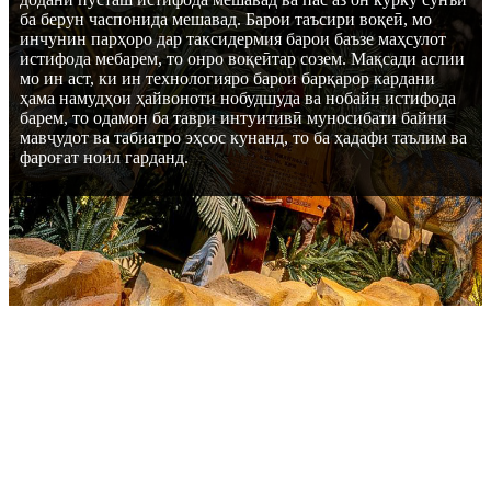
ба берун часпонида мешавад. Барои таъсири воқеӣ, мо
инчунин парҳоро дар таксидермия барои баъзе маҳсулот
истифода мебарем, то онро воқеӣтар созем. Мақсади аслии
мо ин аст, ки ин технологияро барои барқарор кардани
ҳама намудҳои ҳайвоноти нобудшуда ва нобайн истифода
барем, то одамон ба таври интуитивӣ муносибати байни
мавҷудот ва табиатро эҳсос кунанд, то ба ҳадафи таълим ва
фароғат ноил гарданд.
ПАРАМЕТРХО
Миқдори ҳадди ақали фармоиш: 1 маҷмӯи.
Мӯҳлати кафолат: як сол.