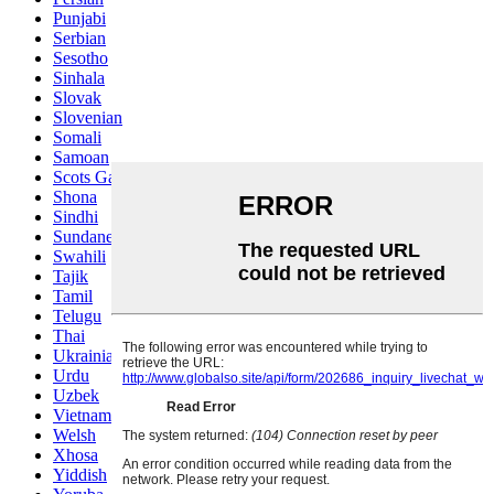
Punjabi
Serbian
Sesotho
Sinhala
Slovak
Slovenian
Somali
Samoan
Scots Gaelic
Shona
Sindhi
Sundanese
Swahili
Tajik
Tamil
Telugu
Thai
Ukrainian
Urdu
Uzbek
Vietnamese
Welsh
Xhosa
Yiddish