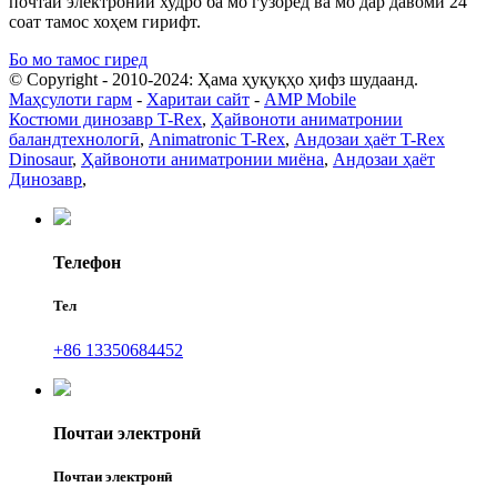
почтаи электронии худро ба мо гузоред ва мо дар давоми 24
соат тамос хоҳем гирифт.
Бо мо тамос гиред
© Copyright - 2010-2024: Ҳама ҳуқуқҳо ҳифз шудаанд.
Маҳсулоти гарм
-
Харитаи сайт
-
AMP Mobile
Костюми динозавр T-Rex
,
Ҳайвоноти аниматронии
баландтехнологӣ
,
Animatronic T-Rex
,
Андозаи ҳаёт T-Rex
Dinosaur
,
Ҳайвоноти аниматронии миёна
,
Андозаи ҳаёт
Динозавр
,
Телефон
Тел
+86 13350684452
Почтаи электронӣ
Почтаи электронӣ