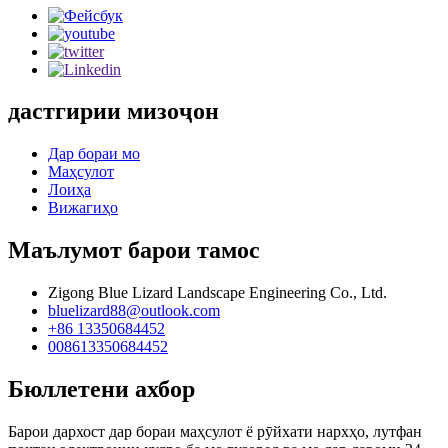
дастгирии мизоҷон
Дар бораи мо
Маҳсулот
Лоиҳа
Вижагиҳо
Маълумот барои тамос
Zigong Blue Lizard Landscape Engineering Co., Ltd.
bluelizard88@outlook.com
+86 13350684452
008613350684452
Бюллетени ахбор
Барои дархост дар бораи маҳсулот ё рӯйхати нархҳо, лутфан