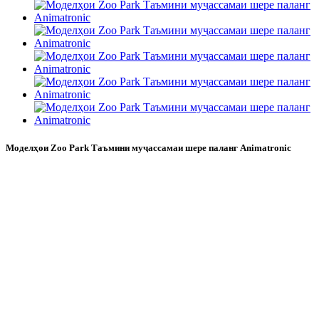
Моделҳои Zoo Park Таъмини муҷассамаи шере паланг Animatronic
Моделҳои ҳайвонҳои фармоишии
зоопарк, Моделҳои анимаронии
фармоишӣ, Моделҳои анимаи боғи
мавзӯӣ ба монанди моделҳои паланг,
моделҳои шер, моделҳои фил, Blue
Lizard як истеҳсолкунандаи
офаридаҳои сунъӣ мебошад, ки
ҳадафи он аз консепсия то ба итмом