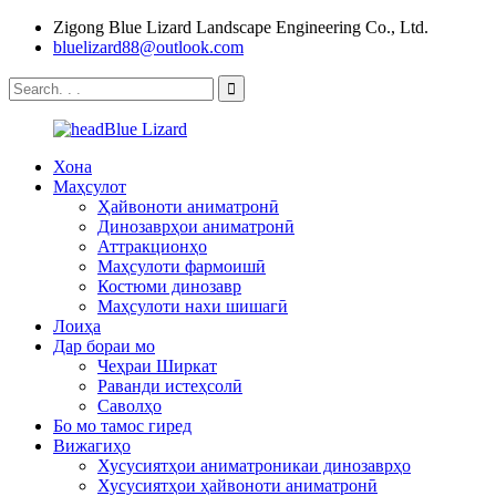
Zigong Blue Lizard Landscape Engineering Co., Ltd.
bluelizard88@outlook.com
Хона
Маҳсулот
Ҳайвоноти аниматронӣ
Динозаврҳои аниматронӣ
Аттракционҳо
Маҳсулоти фармоишӣ
Костюми динозавр
Маҳсулоти нахи шишагӣ
Лоиҳа
Дар бораи мо
Чеҳраи Ширкат
Раванди истеҳсолӣ
Саволҳо
Бо мо тамос гиред
Вижагиҳо
Хусусиятҳои аниматроникаи динозаврҳо
Хусусиятҳои ҳайвоноти аниматронӣ