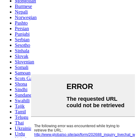
Mongolian
Burmese
Nepali
Norwegian
Pashto
Persian
Punjabi
Serbian
Sesotho
Sinhala
Slovak
Slovenian
Somali
Samoan
Scots Gaelic
Shona
Sindhi
Sundanese
Swahili
Tajik
Tamil
Telugu
Thai
Ukrainian
Urdu