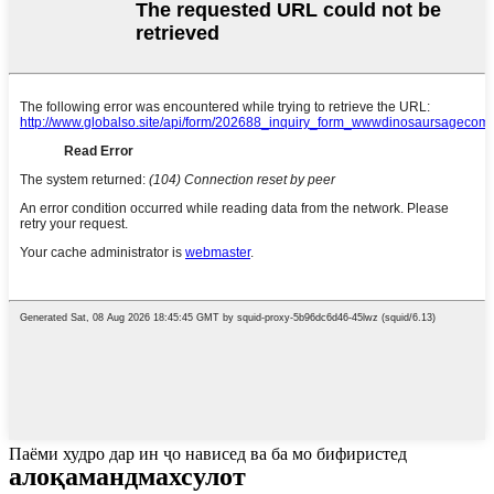
Паёми худро дар ин ҷо нависед ва ба мо бифиристед
алоқаманд
махсулот