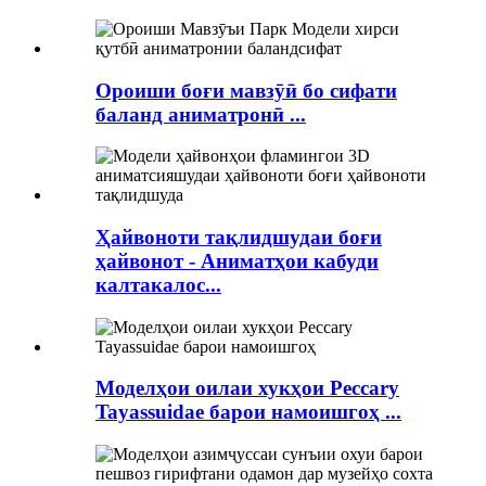
Ороиши боғи мавзӯӣ бо сифати
баланд аниматронӣ ...
Ҳайвоноти тақлидшудаи боғи
ҳайвонот - Аниматҳои кабуди
калтакалос...
Моделҳои оилаи хукҳои Peccary
Tayassuidae барои намоишгоҳ ...