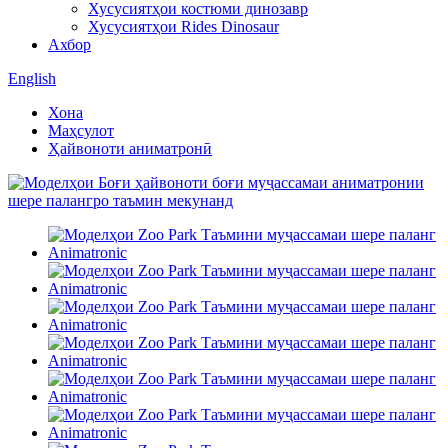
Хусусиятҳои костюми динозавр
Хусусиятҳои Rides Dinosaur
Ахбор
English
Хона
Маҳсулот
Ҳайвоноти аниматронӣ