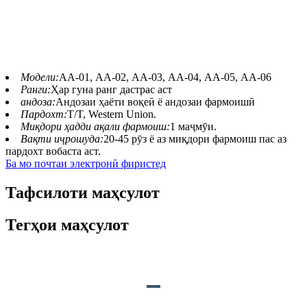
расидани аттракционҳои аниматронии
мавзӯии шумост.
Модели:
АА-01, АА-02, АА-03, АА-04, АА-05, АА-06
Ранги:
Ҳар гуна ранг дастрас аст
андоза:
Андозаи ҳаёти воқеӣ ё андозаи фармоишӣ
Пардохт:
T/T, Western Union.
Миқдори ҳадди ақали фармоиш:
1 маҷмӯи.
Вақти иҷрошуда:
20-45 рӯз ё аз миқдори фармоиш пас аз
пардохт вобаста аст.
Ба мо почтаи электронӣ фиристед
Тафсилоти маҳсулот
Тегҳои маҳсулот
ТАВСИФИ МАҲСУЛОТ