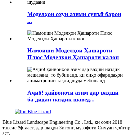
Моделҳои охуи азими сунъӣ барои
...
Намоиши Моделҳои Ҳашароти
Плюс Моделҳои Ҳашароти калон
Аҷиб! ҳайвоноти азим дар ваҳшӣ
ба дидан наздик шавед...
Blue Lizard Landscape Engineering Co., Ltd., ки соли 2018
таъсис ёфтааст, дар шаҳри Зигонг, музофоти Сичуан ҷойгир
аст.