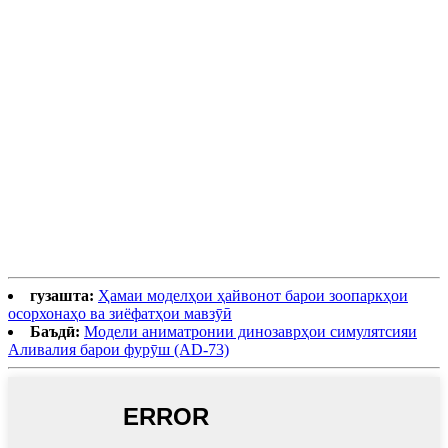
сояҳои норанҷӣ ва қаҳваранг бо
минтақаҳои вентралии сафед ва рахҳои
амудии сиёҳи хос фарқ мекунад; ки
намунахои онхо дар хар як фард
нотакрор аст. Паланг яке аз маъмултарин
ва маъмултарин мегафаунаи харизматии
ҷаҳон аст. Он дар мифологияи қадимӣ ва
фолклори фарҳангҳо дар тамоми доираи
таърихии худ барҷаста буд.
гузашта:
Ҳамаи моделҳои ҳайвонот барои зоопаркҳои
осорхонаҳо ва зиёфатҳои мавзӯӣ
Баъдӣ:
Модели аниматронии динозаврҳои симулятсияи
Аливалия барои фурӯш (AD-73)