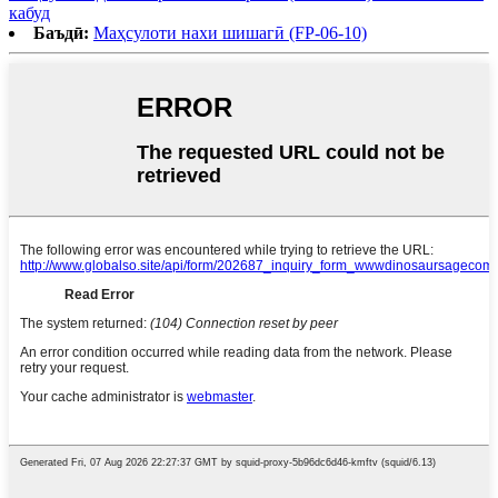
кабуд
Баъдӣ:
Маҳсулоти нахи шишагӣ (FP-06-10)