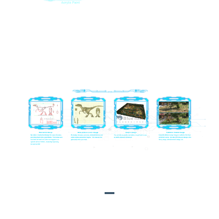
Ҳама таъминкунандагони мавод ва лавозимот аз ҷониби
шӯъбаи хариди мо тафтиш карда шуданд. Ҳамаи онҳо дорои
шаҳодатномаҳои зарурии мувофиқ буда, ба стандартҳои олии
ҳифзи муҳити зист расидаанд.
ШАРҲИ МАҲСУЛОТ
Triceratops (FP-01)
Шарҳи мухтасар: Triceratops як ҷинси