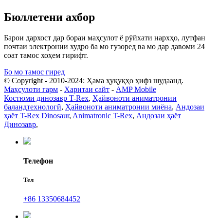
Бюллетени ахбор
Барои дархост дар бораи маҳсулот ё рӯйхати нархҳо, лутфан
почтаи электронии худро ба мо гузоред ва мо дар давоми 24
соат тамос хоҳем гирифт.
Бо мо тамос гиред
© Copyright - 2010-2024: Ҳама ҳуқуқҳо ҳифз шудаанд.
Маҳсулоти гарм
-
Харитаи сайт
-
AMP Mobile
Костюми динозавр T-Rex
,
Ҳайвоноти аниматронии
баландтехнологӣ
,
Ҳайвоноти аниматронии миёна
,
Андозаи
ҳаёт T-Rex Dinosaur
,
Animatronic T-Rex
,
Андозаи ҳаёт
Динозавр
,
Телефон
Тел
+86 13350684452