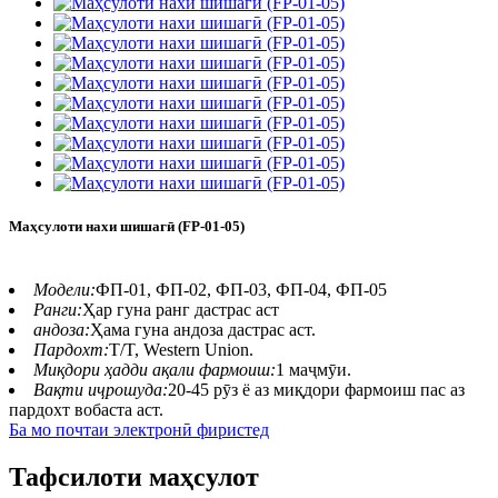
Маҳсулоти нахи шишагӣ (FP-01-05)
Модели:
ФП-01, ФП-02, ФП-03, ФП-04, ФП-05
Ранги:
Ҳар гуна ранг дастрас аст
андоза:
Ҳама гуна андоза дастрас аст.
Пардохт:
T/T, Western Union.
Миқдори ҳадди ақали фармоиш:
1 маҷмӯи.
Вақти иҷрошуда:
20-45 рӯз ё аз миқдори фармоиш пас аз
пардохт вобаста аст.
Ба мо почтаи электронӣ фиристед
Тафсилоти маҳсулот