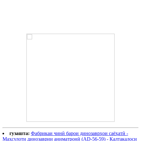
шудаанд. Дар тӯли солҳои зиёд, таснифоти Herrerasaurus
норавшан буд, зеро он аз боқимондаҳои хеле фрагменталӣ
маълум буд. Фарзия карда шуд, ки он тероподҳои базалӣ,
сауроподоморфҳои базалӣ, саурисчианҳои базалӣ мебошанд.
гузашта:
Фабрикаи чинӣ барои динозаврҳои саёҳатӣ -
Маҳсулоти динозаврии аниматронӣ (AD-56-59) - Калтакалоси