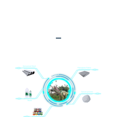
нақли байналмилалии мултимодалиро қабул мекунем.
Насбкунӣ дар макон:
Мо муҳандисонро ба ҷои фармоишгар
барои насб кардани маҳсулот мефиристем.
МАТЕРИАЛХОИ АСОСЙ
1. Пӯлоди галванӣ;
2. Қатрон;
3. Ранг акрилӣ;
4. Матои нахи
шишагӣ;
5. Хокаи тальк