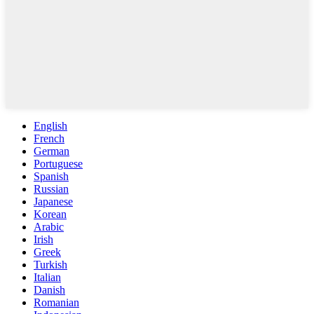
English
French
German
Portuguese
Spanish
Russian
Japanese
Korean
Arabic
Irish
Greek
Turkish
Italian
Danish
Romanian