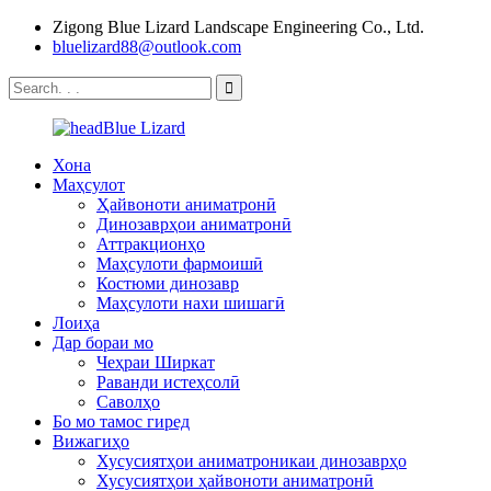
Zigong Blue Lizard Landscape Engineering Co., Ltd.
bluelizard88@outlook.com
Хона
Маҳсулот
Ҳайвоноти аниматронӣ
Динозаврҳои аниматронӣ
Аттракционҳо
Маҳсулоти фармоишӣ
Костюми динозавр
Маҳсулоти нахи шишагӣ
Лоиҳа
Дар бораи мо
Чеҳраи Ширкат
Раванди истеҳсолӣ
Саволҳо
Бо мо тамос гиред
Вижагиҳо
Хусусиятҳои аниматроникаи динозаврҳо
Хусусиятҳои ҳайвоноти аниматронӣ