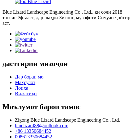
Blue Lizard Landscape Engineering Co., Ltd., ки соли 2018
таъсис ёфтааст, дар шаҳри Зигонг, музофоти Сичуан ҷойгир
аст.
дастгирии мизоҷон
Дар бораи мо
Маҳсулот
Лоиҳа
Вижагиҳо
Маълумот барои тамос
Zigong Blue Lizard Landscape Engineering Co., Ltd.
bluelizard88@outlook.com
+86 13350684452
008613350684452