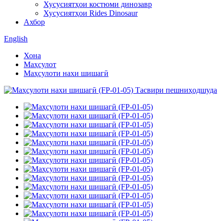
Хусусиятҳои костюми динозавр
Хусусиятҳои Rides Dinosaur
Ахбор
English
Хона
Маҳсулот
Маҳсулоти нахи шишагӣ